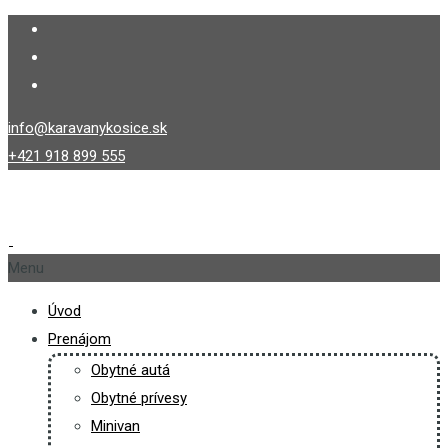
info@karavanykosice.sk
+421 918 899 555
Menu
Úvod
Prenájom
Obytné autá
Obytné prívesy
Minivan