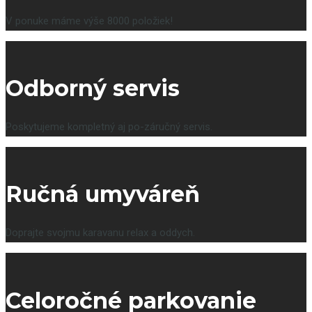
V ponuke máme výše 8000 položiek!
Odborný servis
Poskytujeme kompletný aj po-záručný servis.
Ručná umyváreň
Doprajte svojmu karavanu relax a oddych.
Celoročné parkovanie