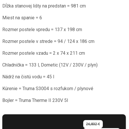
Dĺžka stanovej lišty na predstan = 981 cm
Miest na spanie = 6
Rozmer postele vpredu = 137 x 198 cm
Rozmer postele v strede = 94 / 124 x 186 cm
Rozmer postele vzadu = 2 x 74 x 211 cm
Chladnička = 133 l, Dometic (12V / 230V / plyn)
Nádrž na čistú vodu = 45 l
Kúrenie = Truma S3004 s rozfukom / plynové
Bojler = Truma Therme II 230V 5l
26,832 €