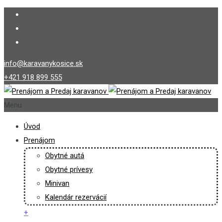
info@karavanykosice.sk
+421 918 899 555
Menu
Úvod
Prenájom
Obytné autá
Obytné prívesy
Minivan
Kalendár rezervácií
+