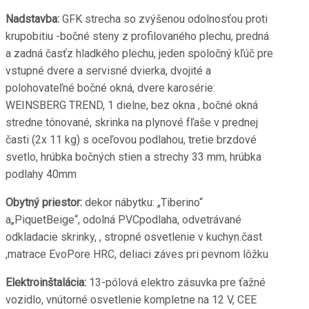
Nadstavba:
GFK strecha so zvýšenou odolnosťou proti
krupobitiu -bočné steny z profilovaného plechu, predná
a zadná časťz hladkého plechu, jeden spoločný kľúč pre
vstupné dvere a servisné dvierka, dvojité a
polohovateľné bočné okná, dvere karosérie:
WEINSBERG TREND, 1 dielne, bez okna , bočné okná
stredne tónované, skrinka na plynové fľaše v prednej
časti (2x 11 kg) s oceľovou podlahou, tretie brzdové
svetlo, hrúbka bočných stien a strechy 33 mm, hrúbka
podlahy 40mm
Obytný priestor:
dekor nábytku: „Tiberino“
a„PiquetBeige“, odolná PVCpodlaha, odvetrávané
odkladacie skrinky, , stropné osvetlenie v kuchyn.čast
,matrace EvoPore HRC, deliaci záves pri pevnom lôžku
Elektroinštalácia:
13-pólová elektro zásuvka pre ťažné
vozidlo, vnútorné osvetlenie kompletne na 12 V, CEE