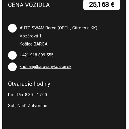
25,163 €
CENA VOZIDLA
AUTO SWAM Barca (OPEL , Citroen a KK)
Vozárová 1
Košice BARCA
+421 918 899 555
kristian@karavanykosice.sk
Otvaracie hodiny
Po - Pia: 8:30 - 17:00
Sob, Neď: Zatvorené