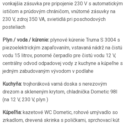
vonkajšia zásuvka pre pripojenie 230 V s automatickým
ističom a prúdovým chráničom, vnútorné zásuvky na
230 V, zdroj 350 VA, svietidlá pri poschodových
posteliach
Plyn / voda / kúrenie:
plynové kúrenie Truma S 3004 s
piezoelektrickým zapaľovaním, vstavaná nádrž na čistú
vodu 15 litrov, ponorné čerpadlo pre čistú vodu 12 V,
centrálny odvod odpadovej vody z kuchyne a kúpeľne s
jedným zabudovaným vývodom v podlahe
Kuchyňa:
trojhoráková varná doska s nerezovým
drezom a skleneným krytom, chladnička Dometic 98l
(na 12 V, 230 V, plyn )
Kúpeľňa:
kazetové WC Dometic, rohové umývadlo so
zrkadlom, drevená skrinka s poličkami, sprchovací kút