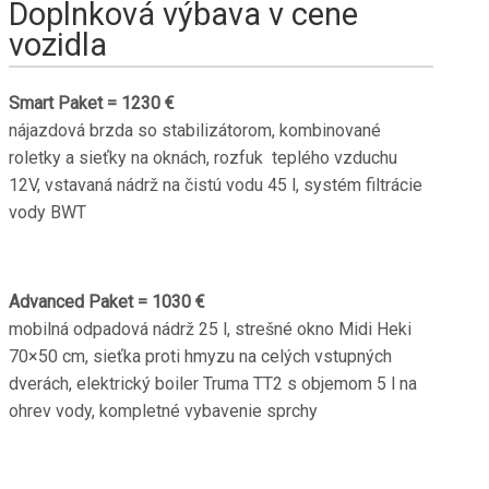
Doplnková výbava v cene
vozidla
Smart Paket = 1230 €
nájazdová brzda so stabilizátorom, kombinované
roletky a sieťky na oknách, rozfuk teplého vzduchu
12V, vstavaná nádrž na čistú vodu 45 l, systém filtrácie
vody BWT
Advanced Paket = 1030 €
mobilná odpadová nádrž 25 l, strešné okno Midi Heki
70×50 cm, sieťka proti hmyzu na celých vstupných
dverách, elektrický boiler Truma TT2 s objemom 5 l na
ohrev vody, kompletné vybavenie sprchy