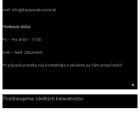
mail: info@karavanykosice.sk
Otváracia doba:
Po – Pia: 8:30 – 17:00
Sob – Neď: Zatvorené
*V prípade potreby nás kontaktujte a skúsime sa Vám prispôsobiť.
Pozdravujeme všetkých karavanistov.