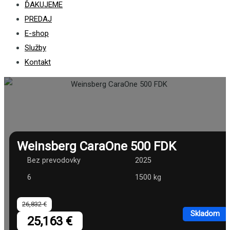
ĎAKUJEME
PREDAJ
E-shop
Služby
Kontakt
Weinsberg CaraOne 500 FDK
Bez prevodovky
2025
6
1500 kg
26,832 €
Skladom
25,163 €