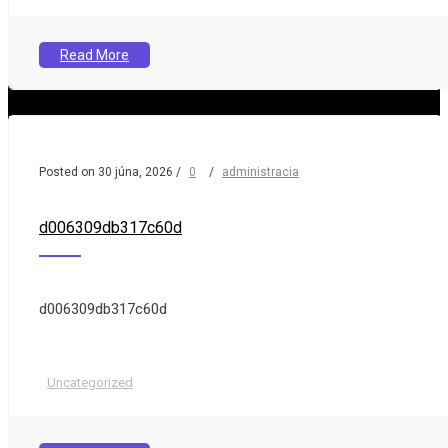
Read More
r
Posted on 30 júna, 2026
/
0
/
administracia
v
d006309db317c60d
:
d006309db317c60d
t
i
Uncategorized
v
r