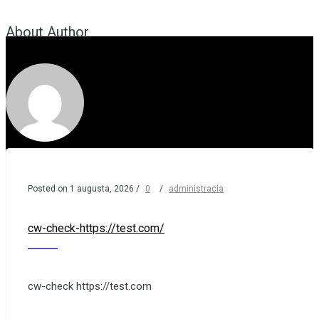
About Author
t
administracia
v
r
Posted on 1 augusta, 2026
/
0
/
administracia
i
cw-check-https://test.com/
r
cw-check https://test.com
(
: