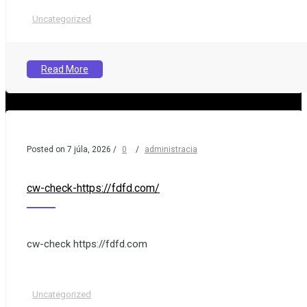
Uncategorized
Read More
,
i
i
:
t
Posted on 7 júla, 2026
/
0
/
administracia
r
:
cw-check-https://fdfd.com/
cw-check https://fdfd.com
:
Uncategorized
)