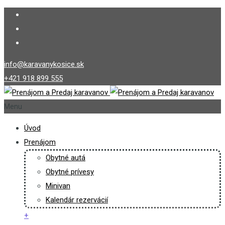
info@karavanykosice.sk
+421 918 899 555
Menu
Úvod
Prenájom
Obytné autá
Obytné prívesy
Minivan
Kalendár rezervácií
+